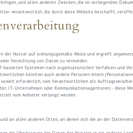
ingen, und allen anderen Zwecken, die im vorliegenden Dokumen
tter verantwortlich, die durch diese Website beschafft, veröff
enverarbeitung
ten der Nutzer auf ordnungsgemäße Weise und ergreift angeme
 oder Vernichtung von Daten zu vermeiden.
-basierten Systemen nach organisatorischen Verfahren und Verf
wortlichen könnten auch andere Personen intern (Personalverwa
 soweit erforderlich, vom Verantwortlichen als Auftragsverarbei
ter, IT-Unternehmen oder Kommunikationsagenturen) - diese Web
derzeit vom Anbieter verlangt werden.
nd an allen anderen Orten, an denen sich die an der Datenverar
en die Übertragung der Daten des Nutzers in ein anderes Land 