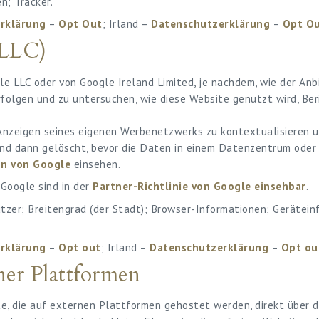
; Tracker.
rklärung
–
Opt Out
; Irland –
Datenschutzerklärung
–
Opt O
 LLC)
e LLC oder von Google Ireland Limited, je nachdem, wie der Anbi
lgen und zu untersuchen, wie diese Website genutzt wird, Beric
nzeigen seines eigenen Werbenetzwerks zu kontextualisieren und
d dann gelöscht, bevor die Daten in einem Datenzentrum oder 
on von Google
einsehen.
Google sind in der
Partner-Richtlinie von Google einsehbar
.
zer; Breitengrad (der Stadt); Browser-Informationen; Gerätein
rklärung
–
Opt out
; Irland –
Datenschutzerklärung
–
Opt ou
ner Plattformen
te, die auf externen Plattformen gehostet werden, direkt über 