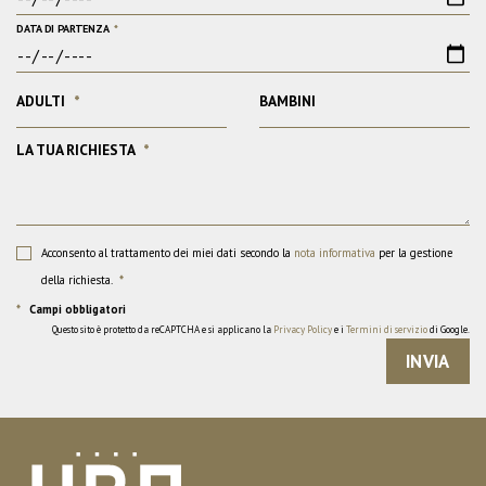
DATA DI PARTENZA
*
ADULTI
*
BAMBINI
LA TUA RICHIESTA
*
Acconsento al trattamento dei miei dati secondo la
nota informativa
per la gestione
della richiesta.
*
*
Campi obbligatori
Questo sito è protetto da reCAPTCHA e si applicano la
Privacy Policy
e i
Termini di servizio
di Google.
INVIA