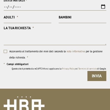
DATA DI PARTENZA
*
ADULTI
*
BAMBINI
LA TUA RICHIESTA
*
Acconsento al trattamento dei miei dati secondo la
nota informativa
per la gestione
della richiesta.
*
*
Campi obbligatori
Questo sito è protetto da reCAPTCHA e si applicano la
Privacy Policy
e i
Termini di servizio
di Google.
INVIA