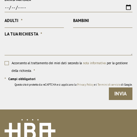
ADULTI
*
BAMBINI
LA TUA RICHIESTA
*
Acconsento al trattamento dei miei dati secondo la
nota informativa
per la gestione
della richiesta.
*
*
Campi obbligatori
Questo sito è protetto da reCAPTCHA e si applicano la
Privacy Policy
e i
Termini di servizio
di Google.
INVIA