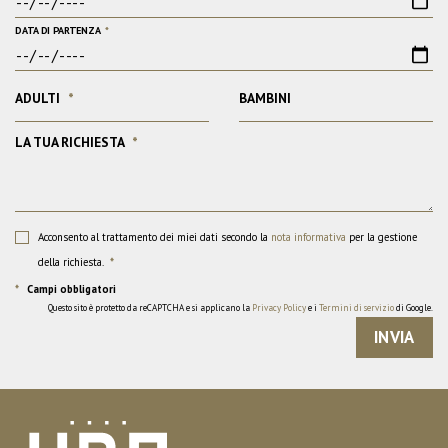
DATA DI PARTENZA
*
ADULTI
*
BAMBINI
LA TUA RICHIESTA
*
Acconsento al trattamento dei miei dati secondo la
nota informativa
per la gestione
della richiesta.
*
*
Campi obbligatori
Questo sito è protetto da reCAPTCHA e si applicano la
Privacy Policy
e i
Termini di servizio
di Google.
INVIA