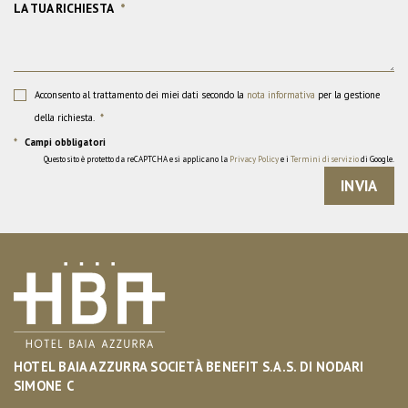
LA TUA RICHIESTA
*
Acconsento al trattamento dei miei dati secondo la
nota informativa
per la gestione
della richiesta.
*
*
Campi obbligatori
Questo sito è protetto da reCAPTCHA e si applicano la
Privacy Policy
e i
Termini di servizio
di Google.
INVIA
HOTEL BAIA AZZURRA SOCIETÀ BENEFIT S.A.S. DI NODARI
SIMONE C