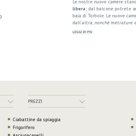
Le nostre nuove camere stand
libera
; dal balcone potrete a
baia di Torbole. Le nuove cam
O
dall’altra, nonché metrature 
LEGGI DI PIU
PREZZI
Ciabattine da spiaggia
Frigorifero
Asciugacapelli